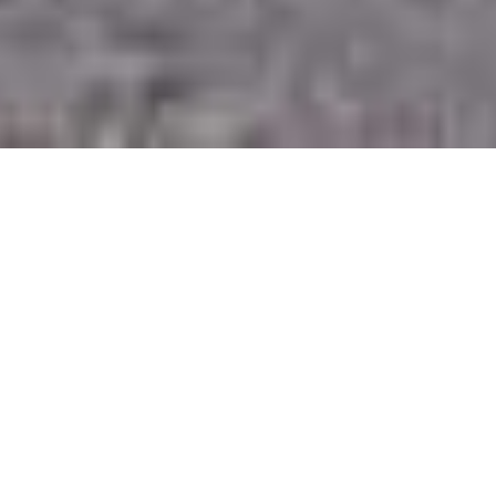
100 Jahre Leidenschaft
für den Radsport
Der
VELOCLUB PFAFFNAU-ROGGLISWIL
ist einer der
grössten Radsportvereine der Schweiz und darf sich
eines hohen Ansehens auf nationaler sowie
internationaler Ebene erfreuen.