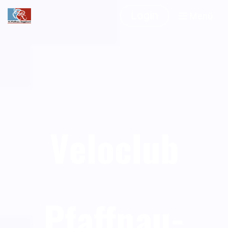
Login
Menü
Veloclub
Pfaffnau-