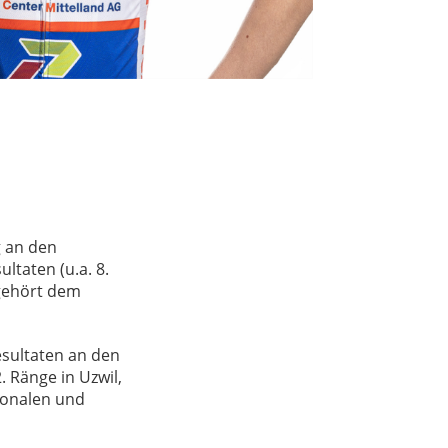
g an den
ltaten (u.a. 8.
 gehört dem
esultaten an den
. Ränge in Uzwil,
ionalen und