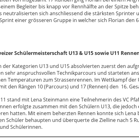
seinem Begleiter bis knapp vor Rennhälfte an der Spitze be
 neutralisierten sich anschliessend die stärksten Sprinter
print einer grösseren Gruppe in welcher sich Florian den 6
weizer Schülermeisterschaft U13 & U15 sowie U11 Renne
n der Kategorien U13 und U15 absolvierten zuerst den auf
en sehr anspruchsvollen Technikparcours und starteten ans
en Temperaturen zum Strassenrennen. Im Wettkampf der U
 mit den Rängen 10 (Parcours) und 17 (Rennen) den 16. Ges
11 stand mit Lena Steinmann eine Teilnehmerin des VC Pfaf
ennen erfolgte zusammen mit den Schülern U13, die jedoch
eren hatten. Mit einem beherzten Rennen konnte sich Lena 
ren Schüler behaupten und überquerte die Zielline nach 5 R
 und Schülerinnen.