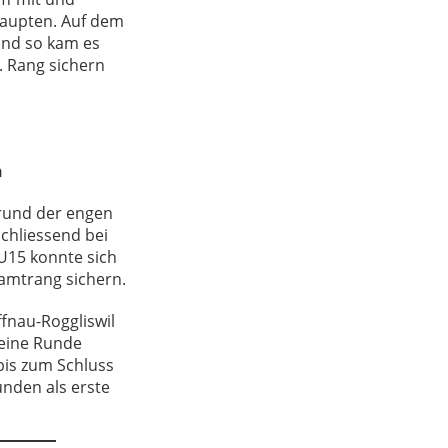
haupten. Auf dem
 und so kam es
. Rang sichern
n
grund der engen
chliessend bei
15 konnte sich
amtrang sichern.
fnau-Roggliswil
 eine Runde
bis zum Schluss
unden als erste