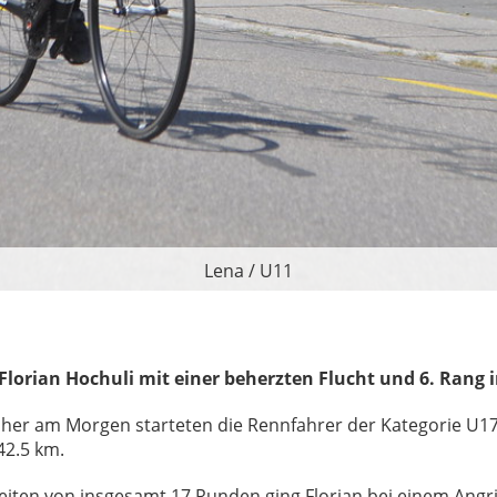
Lena / U11
 Florian Hochuli mit einer beherzten Flucht und 6. Rang 
rüher am Morgen starteten die Rennfahrer der Kategorie U1
42.5 km.
weiten von insgesamt 17 Runden ging Florian bei einem Angri