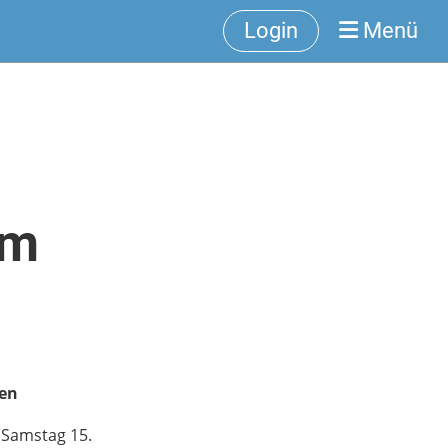
Login
Menü
om
ben
 Samstag 15.