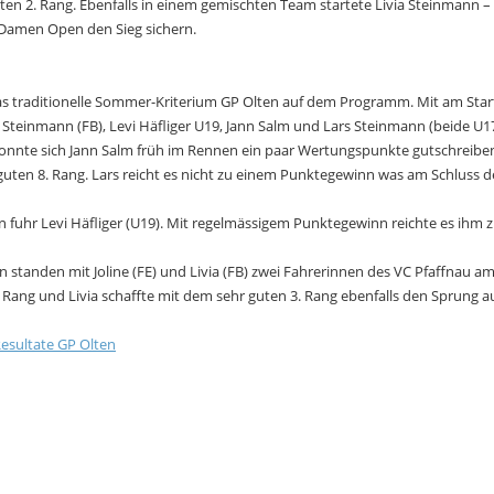
uten 2. Rang. Ebenfalls in einem gemischten Team startete Livia Steinmann 
e Damen Open den Sieg sichern.
 traditionelle Sommer-Kriterium GP Olten auf dem Programm. Mit am Start
a Steinmann (FB), Levi Häfliger U19, Jann Salm und Lars Steinmann (beide U17
nnte sich Jann Salm früh im Rennen ein paar Wertungspunkte gutschreiben 
guten 8. Rang. Lars reicht es nicht zu einem Punktegewinn was am Schluss d
n fuhr Levi Häfliger (U19). Mit regelmässigem Punktegewinn reichte es ihm 
standen mit Joline (FE) und Livia (FB) zwei Fahrerinnen des VC Pfaffnau am S
. Rang und Livia schaffte mit dem sehr guten 3. Rang ebenfalls den Sprung a
esultate GP Olten