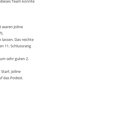
– dieses Team konnte
 waren Joline
).
lassen. Das reichte
en 11. Schlussrang
zum sehr guten 2.
tart. Joline
uf das Podest.