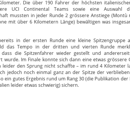
ilometer. Die über 190 Fahrer der höchsten italienischen
ere UCI Continental Teams sowie eine Auswahl der
aft mussten in jeder Runde 2 grössere Anstiege (Montù 
ne mit über 6 Kilometern Länge) bewältigen was insgesa
ereits in der ersten Runde eine kleine Spitzengruppe a
ld das Tempo in der dritten und vierten Runde merkli
, dass die Spitzenfahrer wieder gestellt und anderersei
ert wurde. Im Finale konnte sich dann eine etwas grössere
n leider den Sprung nicht schaffte – im rund 4 Kilometer 
sich jedoch noch einmal ganz an der Spitze der verblieb
so ein gutes Ergebnis rund um Rang 30 (die Publikation der R
lien leider etwas schwierig) sichern.