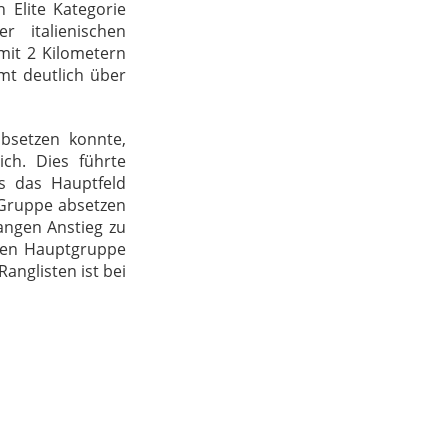
 Elite Kategorie
 italienischen
mit 2 Kilometern
mt deutlich über
bsetzen konnte,
ch. Dies führte
ts das Hauptfeld
 Gruppe absetzen
langen Anstieg zu
enen Hauptgruppe
anglisten ist bei