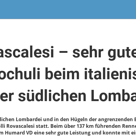
scalesi – sehr gut
ochuli beim italien
der südlichen Lomb
dlichen Lombardei und in den Hügeln der angrenzenden 
lli Rovascalesi statt. Beim über 137 km führenden Renne
am Humard VD eine sehr gute Leistung und konnte mit ei