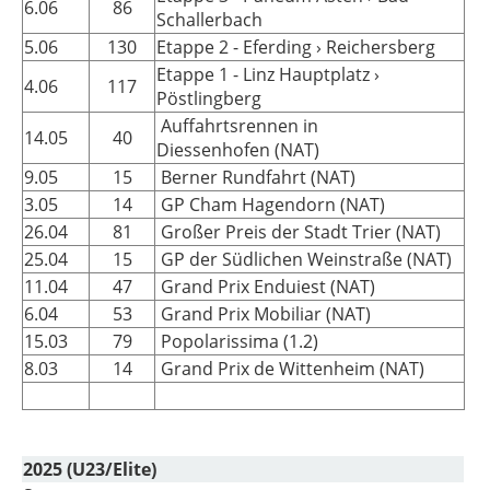
6.06
86
Schallerbach
5.06
130
Etappe 2 - Eferding › Reichersberg
Etappe 1 - Linz Hauptplatz ›
4.06
117
Pöstlingberg
Auffahrtsrennen in
14.05
40
Diessenhofen (NAT)
9.05
15
Berner Rundfahrt (NAT)
3.05
14
GP Cham Hagendorn (NAT)
26.04
81
Großer Preis der Stadt Trier (NAT)
25.04
15
GP der Südlichen Weinstraße (NAT)
11.04
47
Grand Prix Enduiest (NAT)
6.04
53
Grand Prix Mobiliar (NAT)
15.03
79
Popolarissima (1.2)
8.03
14
Grand Prix de Wittenheim (NAT)
2025 (U23/Elite)