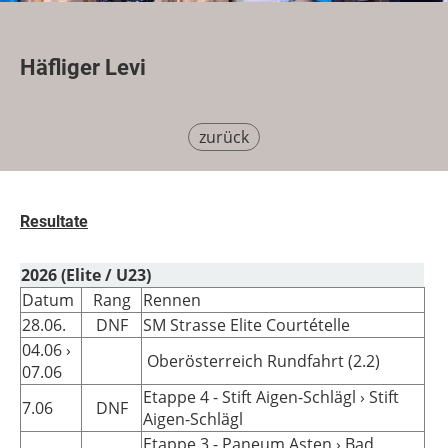
Häfliger Levi
zurück
Resultate
2026 (Elite / U23)
Datum
Rang
Rennen
28.06.
DNF
SM Strasse Elite Courtételle
04.06 ›
Oberösterreich Rundfahrt (2.2)
07.06
Etappe 4 - Stift Aigen-Schlägl › Stift
7.06
DNF
Aigen-Schlägl
Etappe 3 - Paneum Asten › Bad