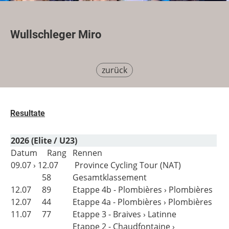
Wullschleger Miro
zurück
Resultate
2026 (Elite / U23)
Datum
Rang
Rennen
09.07 › 12.07
Province Cycling Tour (NAT)
58
Gesamtklassement
12.07
89
Etappe 4b - Plombières › Plombières
12.07
44
Etappe 4a - Plombières › Plombières
11.07
77
Etappe 3 - Braives › Latinne
Etappe 2 - Chaudfontaine ›