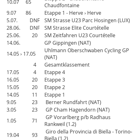
10.07
65
Chaudfontaine
9.07
86
Etappe 1 - Herve › Herve
5.07.
DNF
SM Strasse U23 Parc Hosingen (LUX)
28.06.
DNF
SM Strasse Elite Courtételle
25.06.
20
SM Zeitfahren U23 Courtételle
14.06.
GP Gippingen (NAT)
Uhlmann Oberschwaben Cycling GP
14.05 › 17.05
(NAT)
4
Gesamtklassement
17.05
4
Etappe 4
16.05
20
Etappe 3
15.05
20
Etappe 2
14.05
11
Etappe 1
9.05
23
Berner Rundfahrt (NAT)
3.05
23
GP Cham Hagendorn (NAT)
GP Vorarlberg p/b Radhaus
1.05
71
Rankweil (1.2)
Giro della Provincia di Biella - Torino-
19.04
93
Biella (1.2)